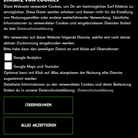
EINSATZ VON COOKIES
Diese Webseite verwendet Cookies, um Dir ein bestmögliches Surf-Erlebnis zu
ermöglichen. Diese Daten werden erhoben und dienen nicht für die Erstellung
von Nutzungsprofilen oder anderer weiterführender Verwendung. Sämtliche
Informationen zu verwendeten Cookies und eingebundenen Diensten findest
du hier:
Datenschutzerklärung
Wir verwenden auf dieser Website folgende Dienste, welche erst nach deiner
aktiven Zustimmung eingebunden werden.
Bitte hake dazu den jeweiligen Dienst an und klicke auf Übernehmen:
Google Analytics
Google Maps und Youtube
Optional kann mit Klick auf Alles akzeptieren der Nutzung aller Dienste
zugestimmt werden
Detailierte Informationen zu den verwendeten Cookies und deren Bedeutung
findest du in unserer Datenschutzerklärung:
Datenschutzerklärung
ANSCHRIFT
ZELLER MOTORSHOP
ÜBERNEHMEN
An der Stadtbahn 3
76547 Sinzheim
ALLES AKZEPTIEREN
Deutschland