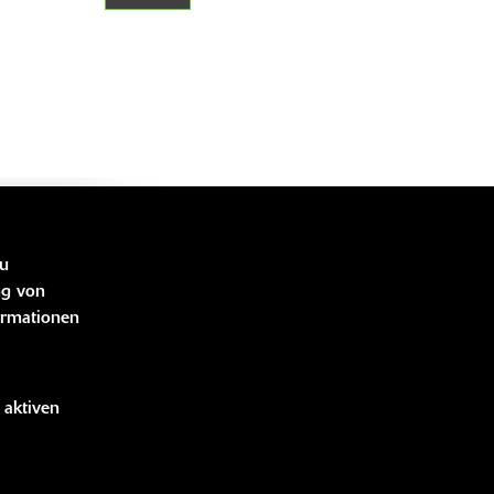
LINKS
zu
ng von
ormationen
bücher
idung
handise
 aktiven