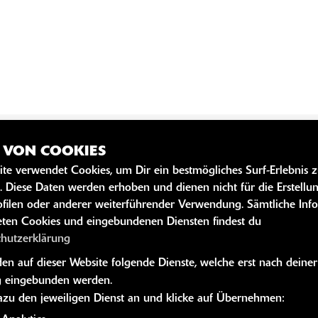
Z VON COOKIES
SZEITEN
WEITERE 
ite verwendet Cookies, um Dir ein bestmögliches Surf-Erlebnis 
. Diese Daten werden erhoben und dienen nicht für die Erstellu
Kawasaki News
geschlossen
filen oder anderer weiterführender Verwendung. Sämtliche Inf
Kawasaki Hand
ten Cookies und eingebundenen Diensten findest du
09:00 - 12:00 und 14:00 - 17:00
Kawasaki Bekle
chutzerklärung
09:00 - 12:00 und 14:00 - 17:00
Kawasaki Merc
n auf dieser Website folgende Dienste, welche erst nach deiner
g:
09:00 - 12:00 und 14:00 - 17:00
 eingebunden werden.
09:00 - 12:00 und 14:00 - 17:00
dazu den jeweiligen Dienst an und klicke auf Übernehmen:
09:00 - 13:00