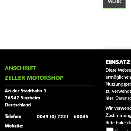
MEHR
EINSAT
ANSCHRIFT
ÖFFNUNG
Diese Webse
ermöglichen
ZELLER MOTORSHOP
Montag:
Nutzungspro
An der Stadtbahn 3
zu verwende
Dienstag:
76547 Sinzheim
hier:
Datens
Mittwoch:
Deutschland
Wir verwende
Donnersta
Zustimmung
Telefon:
0049 (0) 7221 - 60045
Freitag:
Bitte hake 
Website:
Samstag: